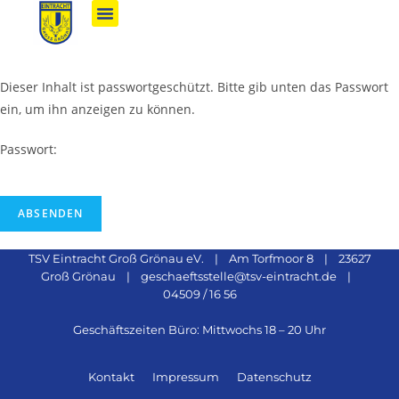
Dieser Inhalt ist passwortgeschützt. Bitte gib unten das Passwort
ein, um ihn anzeigen zu können.
Passwort:
TSV Eintracht Groß Grönau eV. | Am Torfmoor 8 | 23627
Groß Grönau | geschaeftsstelle@tsv-eintracht.de |
04509 / 16 56
Geschäftszeiten Büro: Mittwochs 18 – 20 Uhr
Kontakt
Impressum
Datenschutz