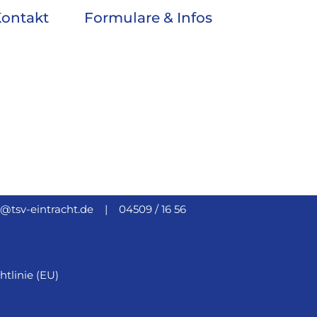
ontakt
Formulare & Infos
e@tsv-eintracht.de |
04509 / 16 56
htlinie (EU)