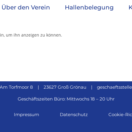
Über den Verein
Hallenbelegung
K
 ein, um ihn anzeigen zu können.
| Am Torfmoor 8 | 23627 Groß Grönau | geschaeftsstell
Geschäftszeiten Büro: Mittwochs 18 – 20 Uhr
Impressum
Datenschutz
Cookie-Ric